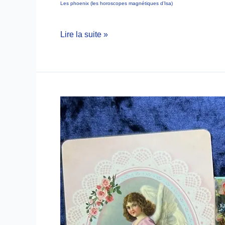
Les phoenix (les horoscopes magnétiques d’Isa)
Lire la suite »
Le
tarot
des
anges
gardiens