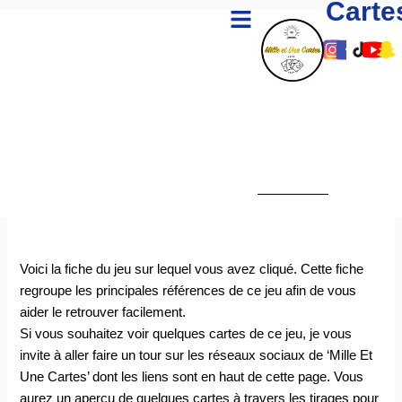
Carte
Menu
Aller
au
Lien
Lien
Lie
Li
L
contenu
Vers
Vers
Ver
Ve
V
Le
Le
Le
Le
L
Comp
Com
Co
Co
C
Insta
Fac
Tik
Yo
S
De
De
De
D
D
Mille
Mille
Mill
Mi
M
Et
Et
Et
Et
E
Une
Une
Un
U
U
Carte
Cart
Car
Ca
C
Voici la fiche du jeu sur lequel vous avez cliqué. Cette fiche
regroupe les principales références de ce jeu afin de vous
aider le retrouver facilement.
Si vous souhaitez voir quelques cartes de ce jeu, je vous
invite à aller faire un tour sur les réseaux sociaux de ‘Mille Et
Une Cartes’ dont les liens sont en haut de cette page. Vous
aurez un aperçu de quelques cartes à travers les tirages pour