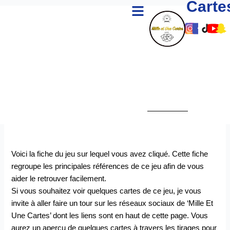
Carte
Menu
Aller
au
Lien
Lien
Lie
Li
L
contenu
Vers
Vers
Ver
Ve
V
Le
Le
Le
Le
L
Comp
Com
Co
Co
C
Insta
Fac
Tik
Yo
S
De
De
De
D
D
Mille
Mille
Mill
Mi
M
Et
Et
Et
Et
E
Une
Une
Un
U
U
Carte
Cart
Car
Ca
C
Voici la fiche du jeu sur lequel vous avez cliqué. Cette fiche
regroupe les principales références de ce jeu afin de vous
aider le retrouver facilement.
Si vous souhaitez voir quelques cartes de ce jeu, je vous
invite à aller faire un tour sur les réseaux sociaux de ‘Mille Et
Une Cartes’ dont les liens sont en haut de cette page. Vous
aurez un aperçu de quelques cartes à travers les tirages pour