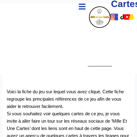
Carte
Menu
Aller
au
Lien
Lien
Lie
Li
L
contenu
Vers
Vers
Ver
Ve
V
Le
Le
Le
Le
L
Comp
Com
Co
Co
C
Insta
Fac
Tik
Yo
S
De
De
De
D
D
Mille
Mille
Mill
Mi
M
Et
Et
Et
Et
E
Une
Une
Un
U
U
Carte
Cart
Car
Ca
C
Voici la fiche du jeu sur lequel vous avez cliqué. Cette fiche
regroupe les principales références de ce jeu afin de vous
aider le retrouver facilement.
Si vous souhaitez voir quelques cartes de ce jeu, je vous
invite à aller faire un tour sur les réseaux sociaux de ‘Mille Et
Une Cartes’ dont les liens sont en haut de cette page. Vous
aurez un aperçu de quelques cartes à travers les tirages pour