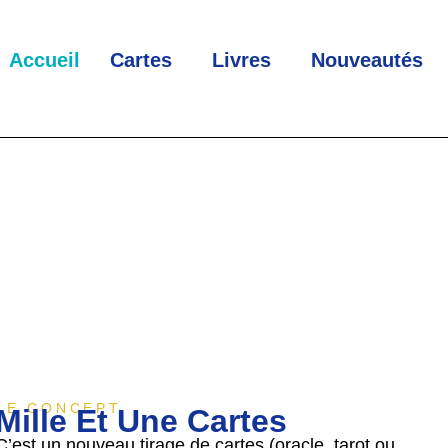
Accueil
Cartes
Livres
Nouveautés
LE CONCEPT
Mille Et Une Cartes
C’est un nouveau tirage de cartes (oracle, tarot ou