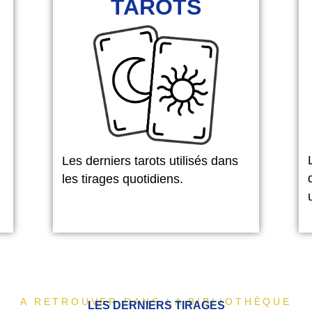
TAROTS
Les derniers tarots utilisés dans
les tirages quotidiens.
A RETROUVER DANS LA BIBLIOTHÈQUE
LES DERNIERS TIRAGES