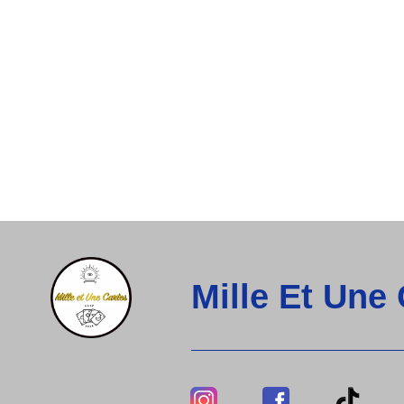
Mille Et Une
Lien
Lien
Lie