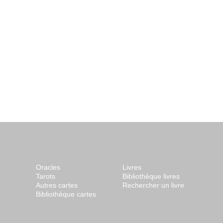
Oracles
Livres
Tarots
Bibliothèque livres
Autres cartes
Rechercher un livre
Bibliothèque cartes