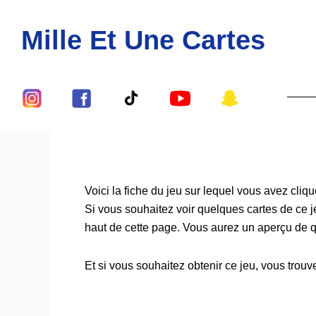
Aller
au
Mille Et Une Cartes
contenu
Lien
Lien
Lien
Lien
Lien
Vers
Vers
Vers
Vers
Vers
Le
Le
Le
Le
Le
Compte
Compte
Compte
Compte
Compte
Instagram
Facebook
Tiktok
Youtube
Snapch
De
De
De
De
De
Voici la fiche du jeu sur lequel vous avez cliqu
Si vous souhaitez voir quelques cartes de ce jeu
Mille
Mille
Mille
Mille
Mille
haut de cette page. Vous aurez un aperçu de qu
Et
Et
Et
Et
Et
Une
Une
Une
Une
Une
Et si vous souhaitez obtenir ce jeu, vous trouv
Cartes
Cartes
Cartes
Cartes
Cartes