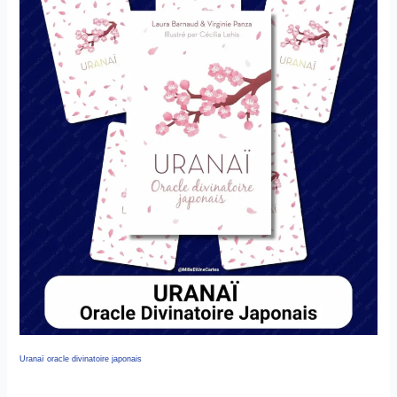
Uranaï oracle divinatoire japonais