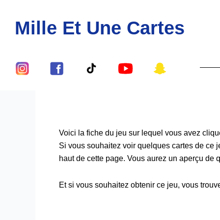
Aller
au
Mille Et Une Cartes
contenu
Lien
Lien
Lien
Lien
Lien
Vers
Vers
Vers
Vers
Vers
Le
Le
Le
Le
Le
Compte
Compte
Compte
Compte
Compte
Instagram
Facebook
Tiktok
Youtube
Snapch
De
De
De
De
De
Voici la fiche du jeu sur lequel vous avez cliqu
Si vous souhaitez voir quelques cartes de ce jeu
Mille
Mille
Mille
Mille
Mille
haut de cette page. Vous aurez un aperçu de qu
Et
Et
Et
Et
Et
Une
Une
Une
Une
Une
Et si vous souhaitez obtenir ce jeu, vous trouv
Cartes
Cartes
Cartes
Cartes
Cartes