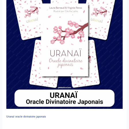
Uranaï oracle divinatoire japonais