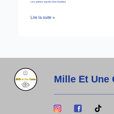
Les arbres sacrés des druides
Lire la suite »
Mille Et Une
Lien
Lien
Lie
Vers
Vers
Ver