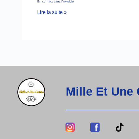
En contact avec l’invisible
Lire la suite »
Mille Et Une
Lien
Lien
Lie
Vers
Vers
Ver