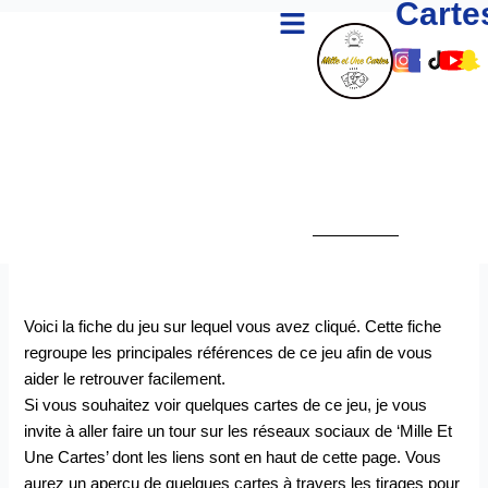
Carte
Menu
Aller
au
Lien
Lien
Lie
Li
L
contenu
Vers
Vers
Ver
Ve
V
Le
Le
Le
Le
L
Comp
Com
Co
Co
C
Insta
Fac
Tik
Yo
S
De
De
De
D
D
Mille
Mille
Mill
Mi
M
Et
Et
Et
Et
E
Une
Une
Un
U
U
Carte
Cart
Car
Ca
C
Voici la fiche du jeu sur lequel vous avez cliqué. Cette fiche
regroupe les principales références de ce jeu afin de vous
aider le retrouver facilement.
Si vous souhaitez voir quelques cartes de ce jeu, je vous
invite à aller faire un tour sur les réseaux sociaux de ‘Mille Et
Une Cartes’ dont les liens sont en haut de cette page. Vous
aurez un aperçu de quelques cartes à travers les tirages pour