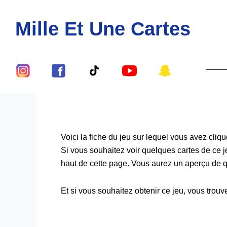
Aller
au
Mille Et Une Cartes
contenu
Lien
Lien
Lien
Lien
Lien
Vers
Vers
Vers
Vers
Vers
Le
Le
Le
Le
Le
Compte
Compte
Compte
Compte
Compte
Instagram
Facebook
Tiktok
Youtube
Snapch
De
De
De
De
De
Voici la fiche du jeu sur lequel vous avez cliqu
Si vous souhaitez voir quelques cartes de ce jeu
Mille
Mille
Mille
Mille
Mille
haut de cette page. Vous aurez un aperçu de qu
Et
Et
Et
Et
Et
Une
Une
Une
Une
Une
Et si vous souhaitez obtenir ce jeu, vous trouv
Cartes
Cartes
Cartes
Cartes
Cartes