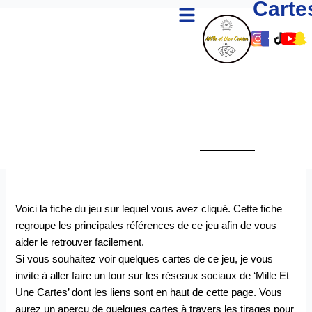
Carte
Menu
Aller
au
Lien
Lien
Lie
Li
L
contenu
Vers
Vers
Ver
Ve
V
Le
Le
Le
Le
L
Comp
Com
Co
Co
C
Insta
Fac
Tik
Yo
S
De
De
De
D
D
Mille
Mille
Mill
Mi
M
Et
Et
Et
Et
E
Une
Une
Un
U
U
Carte
Cart
Car
Ca
C
Voici la fiche du jeu sur lequel vous avez cliqué. Cette fiche
regroupe les principales références de ce jeu afin de vous
aider le retrouver facilement.
Si vous souhaitez voir quelques cartes de ce jeu, je vous
invite à aller faire un tour sur les réseaux sociaux de ‘Mille Et
Une Cartes’ dont les liens sont en haut de cette page. Vous
aurez un aperçu de quelques cartes à travers les tirages pour