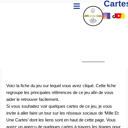
Carte
Menu
Aller
au
Lien
Lien
Lie
Li
L
contenu
Vers
Vers
Ver
Ve
V
Le
Le
Le
Le
L
Comp
Com
Co
Co
C
Insta
Fac
Tik
Yo
S
De
De
De
D
D
Mille
Mille
Mill
Mi
M
Et
Et
Et
Et
E
Une
Une
Un
U
U
Carte
Cart
Car
Ca
C
Voici la fiche du jeu sur lequel vous avez cliqué. Cette fiche
regroupe les principales références de ce jeu afin de vous
aider le retrouver facilement.
Si vous souhaitez voir quelques cartes de ce jeu, je vous
invite à aller faire un tour sur les réseaux sociaux de ‘Mille Et
Une Cartes’ dont les liens sont en haut de cette page. Vous
aurez un aperçu de quelques cartes à travers les tirages pour