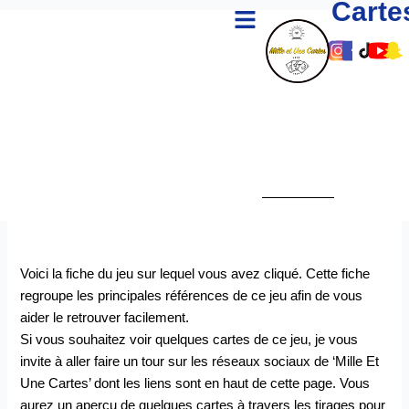
Carte
Menu
Aller
au
Lien
Lien
Lie
Li
L
contenu
Vers
Vers
Ver
Ve
V
Le
Le
Le
Le
L
Comp
Com
Co
Co
C
Insta
Fac
Tik
Yo
S
De
De
De
D
D
Mille
Mille
Mill
Mi
M
Et
Et
Et
Et
E
Une
Une
Un
U
U
Carte
Cart
Car
Ca
C
Voici la fiche du jeu sur lequel vous avez cliqué. Cette fiche
regroupe les principales références de ce jeu afin de vous
aider le retrouver facilement.
Si vous souhaitez voir quelques cartes de ce jeu, je vous
invite à aller faire un tour sur les réseaux sociaux de ‘Mille Et
Une Cartes’ dont les liens sont en haut de cette page. Vous
aurez un aperçu de quelques cartes à travers les tirages pour