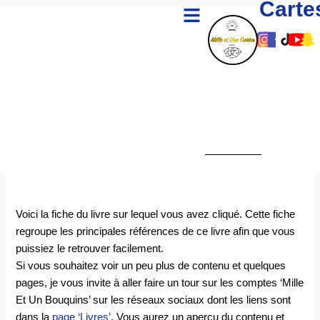
Carte
Menu
Aller
au
Lien
Lien
Lie
Li
L
contenu
Vers
Vers
Ver
Ve
V
Le
Le
Le
Le
L
Comp
Com
Co
Co
C
Insta
Fac
Tik
Yo
S
De
De
De
D
D
Mille
Mille
Mill
Mi
M
Et
Et
Et
Et
E
Une
Une
Un
U
U
Carte
Cart
Car
Ca
C
Voici la fiche du livre sur lequel vous avez cliqué. Cette fiche
regroupe les principales références de ce livre afin que vous
puissiez le retrouver facilement.
Si vous souhaitez voir un peu plus de contenu et quelques
pages, je vous invite à aller faire un tour sur les comptes ‘Mille
Et Un Bouquins’ sur les réseaux sociaux dont les liens sont
dans la
page ‘Livres’
. Vous aurez un aperçu du contenu et