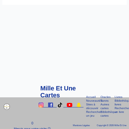
Mille Et Une
Cartes
Accueil
Oracles
Livres
Nouveautés
Tarots
Bibliothèq
Sites à
Autres
livres
découvrir
cartes
Recherche
Lien
Lien
Lien
Lien
Lien
Rechercher
Bibliothèque
un livre
un jeu
cartes
Vers
Vers
Vers
Vers
Vers
0
Le
Le
Le
Le
Le
Mentions Légales
Copyright © 2026 Mille Et Une
Mercis pour votre visite 😉